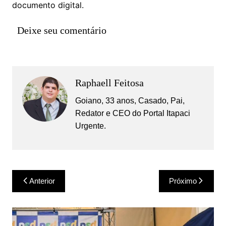
documento digital.
Deixe seu comentário
Raphaell Feitosa
Goiano, 33 anos, Casado, Pai,
Redator e CEO do Portal Itapaci
Urgente.
Navegação
Anterior
Próximo
de
Post