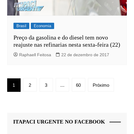
Brasil
Economia
Preço da gasolina e do diesel tem novo
reajuste nas refinarias nesta sexta-feira (22)
Raphaell Feitosa
22 de dezembro de 2017
Paginação
1
2
3
…
60
Próximo
de
posts
ITAPACI URGENTE NO FACEBOOK