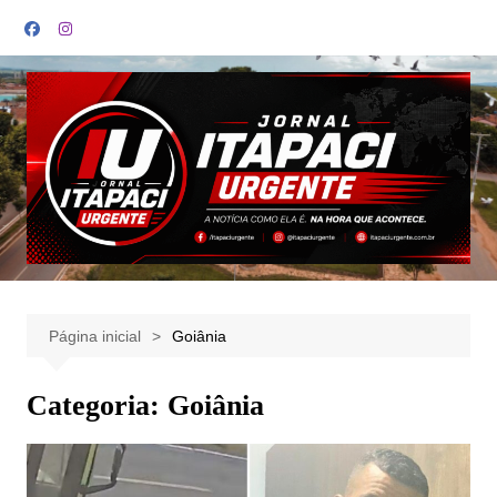
Ir
para
o
conteúdo
Página inicial
Goiânia
Categoria:
Goiânia