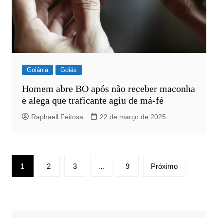
Goiânia
Goiás
Homem abre BO após não receber maconha
e alega que traficante agiu de má-fé
Raphaell Feitosa
22 de março de 2025
Paginação
1
2
3
…
9
Próximo
de
posts