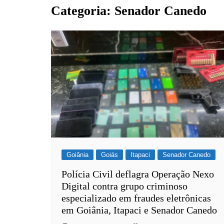
Barro Alto
Categoria:
Senador Canedo
Campinorte
Campos Verdes
Carmo do Rio Verde
Catalão
Ceres
Crixás
Estrela do Norte
Goianésia
Goiânia
Goiânia
Goiás
Itapaci
Senador Canedo
Guarinos
Polícia Civil deflagra Operação Nexo
Digital contra grupo criminoso
Hidrolina
especializado em fraudes eletrônicas
Ipiranga de Goiás
em Goiânia, Itapaci e Senador Canedo
Itaberaí