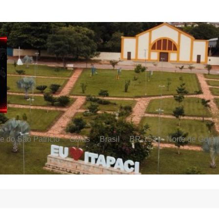
e do São Patrício
Goiás
Brasil
BR-153
Norte de Goiás