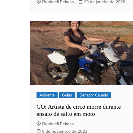
Raphaell Feitosa
29 de janeiro de 2026
Itaguaru
Itapuranga
Jaraguá
Jardim Paulista
Jataí
Nerópolis
Niquelândia
Nova América
Nova Crixás
Nova Glória
Acidente
Goiás
Senador Canedo
Nova Iguaçu de Goiás
GO: Artista de circo morre durante
ensaio de salto em moto
Porangatu
Raphaell Feitosa
Rialma
8 de novembro de 2023