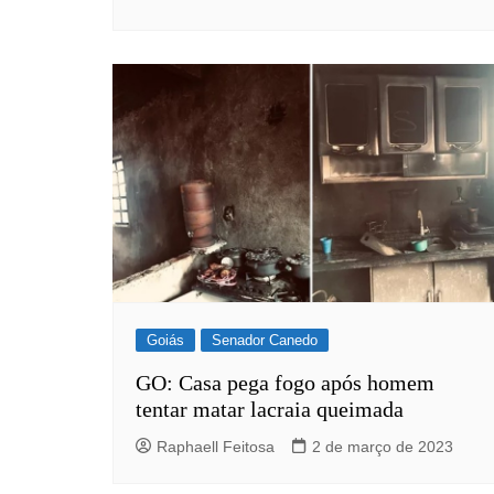
Rianápolis
Rio Verde
Rubiataba
Santa Isabel
Santa Terezinha de Goiá
São Luiz do Norte
Senador Canedo
Uirapuru
Uruaçu
Uruana
Goiás
Senador Canedo
Uirapuru
GO: Casa pega fogo após homem
tentar matar lacraia queimada
Raphaell Feitosa
2 de março de 2023