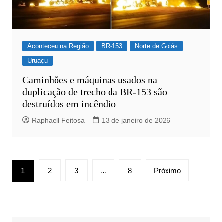
Aconteceu na Região
BR-153
Norte de Goiás
Uruaçu
Caminhões e máquinas usados na
duplicação de trecho da BR-153 são
destruídos em incêndio
Raphaell Feitosa
13 de janeiro de 2026
Paginação
1
2
3
…
8
Próximo
de
posts