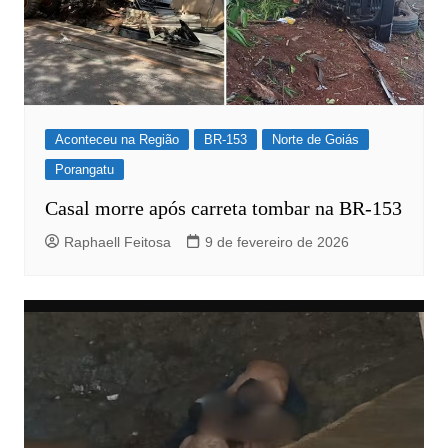
Aconteceu na Região
BR-153
Norte de Goiás
Porangatu
Casal morre após carreta tombar na BR-153
Raphaell Feitosa
9 de fevereiro de 2026