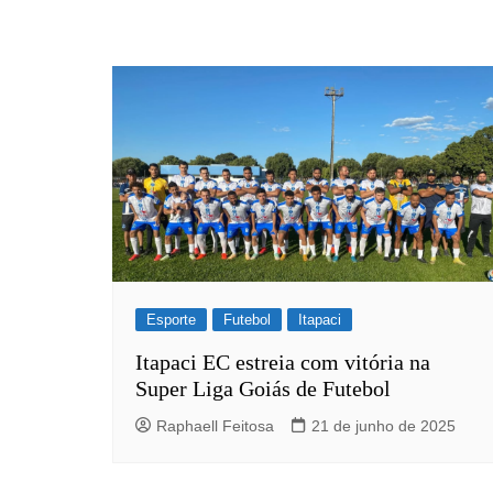
Itaguaru
Itapuranga
Jaraguá
Jardim Paulista
Jataí
Nerópolis
Niquelândia
Nova América
Nova Crixás
Esporte
Futebol
Itapaci
Nova Glória
Itapaci EC estreia com vitória na
Super Liga Goiás de Futebol
Nova Iguaçu de Goiás
Porangatu
Raphaell Feitosa
21 de junho de 2025
Rialma