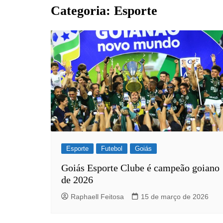
Barro Alto
Categoria:
Esporte
Campinorte
Campos Verdes
Carmo do Rio Verde
Catalão
Ceres
Crixás
Estrela do Norte
Goianésia
Esporte
Futebol
Goiás
Goiânia
Goiás Esporte Clube é campeão goiano
Guarinos
de 2026
Hidrolina
Raphaell Feitosa
15 de março de 2026
Ipiranga de Goiás
Itaberaí