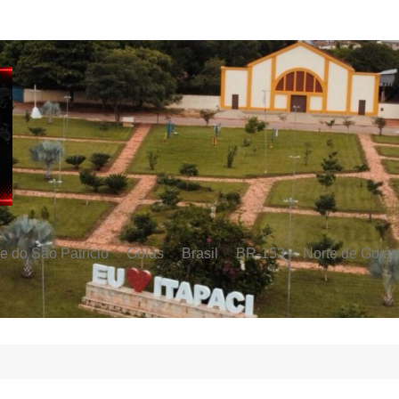
e do São Patrício
Goiás
Brasil
BR-153
Norte de Goiás