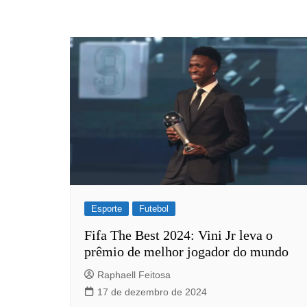
Rianápolis
Rio Verde
Rubiataba
Santa Isabel
Santa Terezinha de Goiá
São Luiz do Norte
Senador Canedo
Uirapuru
Uruaçu
Uruana
Esporte
Futebol
Uirapuru
Fifa The Best 2024: Vini Jr leva o
prêmio de melhor jogador do mundo
Raphaell Feitosa
17 de dezembro de 2024