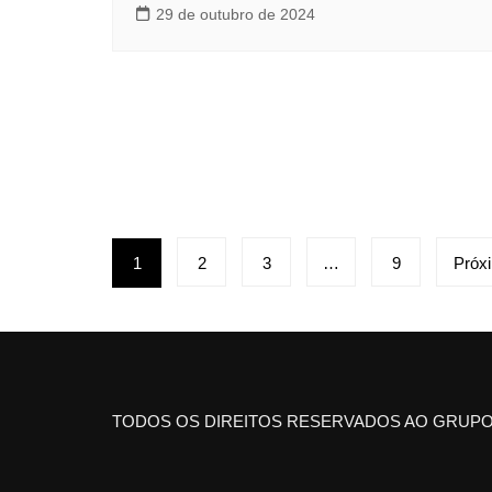
29 de outubro de 2024
Paginação
1
2
3
…
9
Próx
de
posts
TODOS OS DIREITOS RESERVADOS AO GRUPO