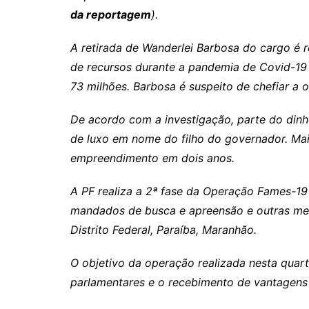
Rianápolis
da reportagem
).
Rio Verde
A retirada de Wanderlei Barbosa do cargo é r
Rubiataba
de recursos durante a pandemia de Covid-19 
Santa Isabel
73 milhões. Barbosa é suspeito de chefiar a 
Santa Terezinha de Goiá
São Luiz do Norte
De acordo com a investigação, parte do dinh
de luxo em nome do filho do governador. Mai
Senador Canedo
empreendimento em dois anos.
Uirapuru
Uruaçu
A PF realiza a 2ª fase da Operação Fames-19
Uruana
mandados de busca e apreensão e outras med
Distrito Federal, Paraíba, Maranhão.
Uirapuru
O objetivo da operação realizada nesta quar
parlamentares e o recebimento de vantagens i