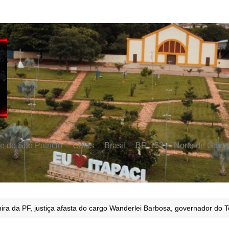
e do São Patrício
Goiás
Brasil
BR-153
Norte de Goiás
ira da PF, justiça afasta do cargo Wanderlei Barbosa, governador do T