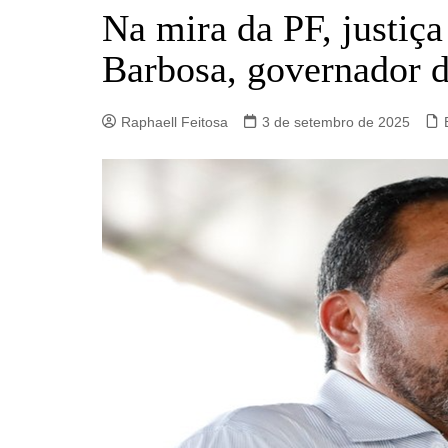
Barro Alto
Na mira da PF, justiça
Campinorte
Barbosa, governador d
Campos Verdes
Carmo do Rio Verde
Raphaell Feitosa
3 de setembro de 2025
Catalão
Ceres
Crixás
Estrela do Norte
Goianésia
Goiânia
Guarinos
Hidrolina
Ipiranga de Goiás
Itaberaí