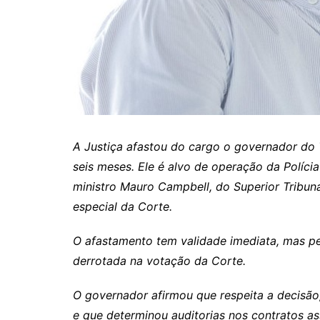
Itaguaru
Itapuranga
Jaraguá
Jardim Paulista
Jataí
Nerópolis
A Justiça afastou do cargo o governador do 
Niquelândia
seis meses. Ele é alvo de operação da Polícia
Nova América
ministro Mauro Campbell, do Superior Tribunal
especial da Corte.
Nova Crixás
Nova Glória
O afastamento tem validade imediata, mas pe
Nova Iguaçu de Goiás
derrotada na votação da Corte.
Porangatu
O governador afirmou que respeita a decisã
Rialma
e que determinou auditorias nos contratos as