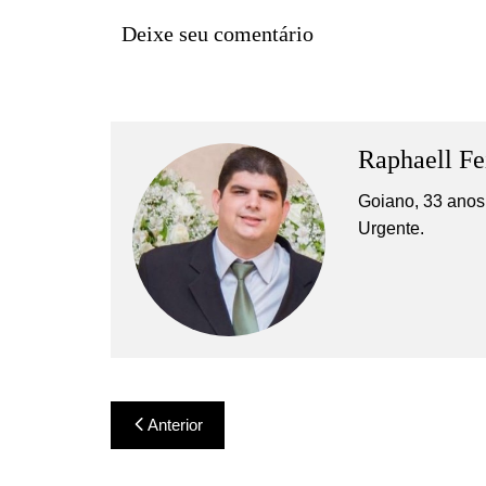
Deixe seu comentário
Raphaell Fe
Goiano, 33 anos,
Urgente.
Navegação
Anterior
de