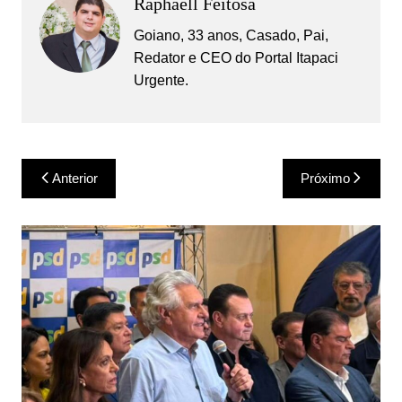
Raphaell Feitosa
Goiano, 33 anos, Casado, Pai,
Redator e CEO do Portal Itapaci
Urgente.
Navegação
Anterior
Próximo
de
Post