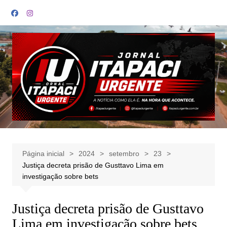
Ir
para
o
conteúdo
Página inicial
2024
setembro
23
Justiça decreta prisão de Gusttavo Lima em
investigação sobre bets
Justiça decreta prisão de Gusttavo
Lima em investigação sobre bets