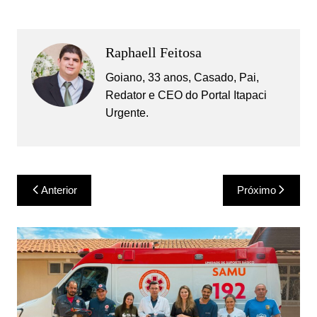
Raphaell Feitosa
Goiano, 33 anos, Casado, Pai,
Redator e CEO do Portal Itapaci
Urgente.
Navegação
Anterior
Próximo
de
Post