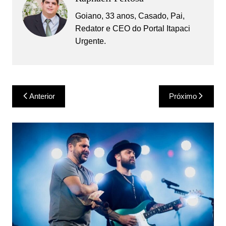
Goiano, 33 anos, Casado, Pai,
Redator e CEO do Portal Itapaci
Urgente.
Navegação
Anterior
Próximo
de
Post