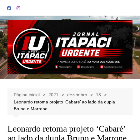
Ir
para
o
conteúdo
Página inicial
2021
dezembro
13
Leonardo retoma projeto ‘Cabaré’ ao lado da dupla
Bruno e Marrone
Leonardo retoma projeto ‘Cabaré’
ao lado da dupla Bruno e Marrone