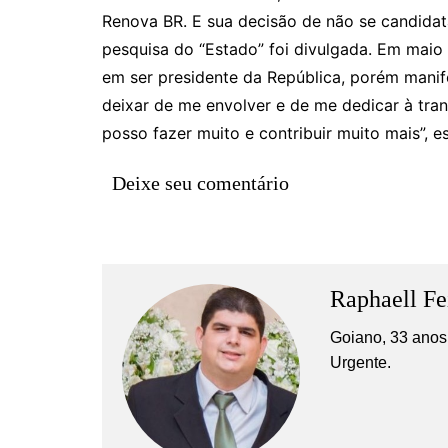
Rianápolis
Renova BR. E sua decisão de não se candidata
Rio Verde
pesquisa do “Estado” foi divulgada. Em maio 
Rubiataba
em ser presidente da República, porém manif
deixar de me envolver e de me dedicar à tra
Santa Isabel
posso fazer muito e contribuir muito mais”, 
Santa Terezinha de Goiá
São Luiz do Norte
Deixe seu comentário
Senador Canedo
Uirapuru
Uruaçu
Raphaell Fe
Uruana
Uirapuru
Goiano, 33 anos,
Urgente.