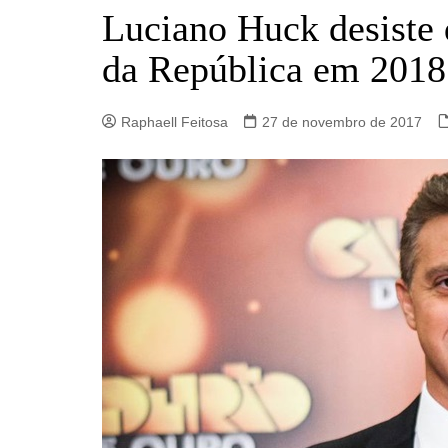
Barro Alto
Luciano Huck desiste 
Campinorte
da República em 2018
Campos Verdes
Carmo do Rio Verde
Raphaell Feitosa
27 de novembro de 2017
Catalão
Ceres
Crixás
Estrela do Norte
Goianésia
Goiânia
Guarinos
Hidrolina
Ipiranga de Goiás
Itaberaí