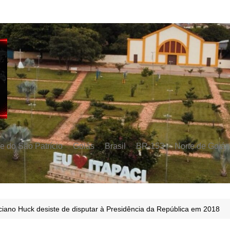
e do São Patrício
Goiás
Brasil
BR-153
Norte de Goiás
ciano Huck desiste de disputar à Presidência da República em 2018