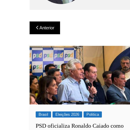
Navegação
Anterior
de
Post
Brasil
Eleições 2026
Politica
PSD oficializa Ronaldo Caiado como