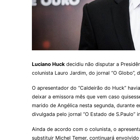
Itaguaru
Itapuranga
Jaraguá
Jardim Paulista
Jataí
Nerópolis
Luciano Huck
decidiu não disputar a Presidê
Niquelândia
colunista Lauro Jardim, do jornal “O Globo”, 
Nova América
O apresentador do “Caldeirão do Huck” havia
Nova Crixás
deixar a emissora mês que vem caso quisesse 
Nova Glória
marido de Angélica nesta segunda, durante e
Nova Iguaçu de Goiás
divulgada pelo jornal “O Estado de S.Paulo”
Porangatu
Ainda de acordo com o colunista, o apresent
Rialma
substituir Michel Temer, continuará envolvi