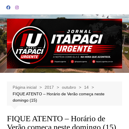
Ir
para
o
conteúdo
Página inicial
2017
outubro
14
FIQUE ATENTO – Horário de Verão começa neste
domingo (15)
FIQUE ATENTO – Horário de
Verão começa neste domingo (15)