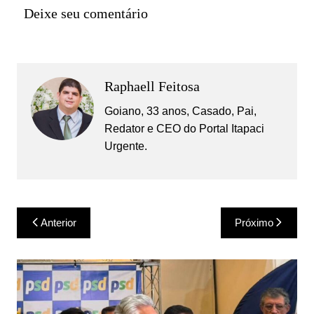
Deixe seu comentário
Raphaell Feitosa
Goiano, 33 anos, Casado, Pai,
Redator e CEO do Portal Itapaci
Urgente.
Navegação
Anterior
Próximo
de
Post