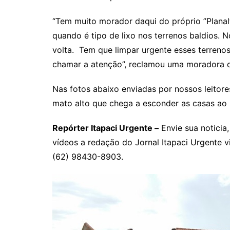
Rianápolis
Rio Verde
“Tem muito morador daqui do próprio ”Plana
quando é tipo de lixo nos terrenos baldios. 
Rubiataba
volta. Tem que limpar urgente esses terren
Santa Isabel
chamar a atenção”, reclamou uma moradora do
Santa Terezinha de Goiá
São Luiz do Norte
Nas fotos abaixo enviadas por nossos leitores
mato alto que chega a esconder as casas ao 
Senador Canedo
Uirapuru
Repórter Itapaci Urgente –
Envie sua noticia,
Uruaçu
vídeos a redação do Jornal Itapaci Urgente
Uruana
(62) 98430-8903.
Uirapuru