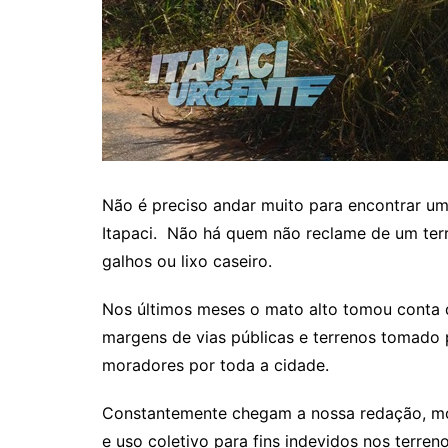
Itaguaru
Itapuranga
Jaraguá
Jardim Paulista
Jataí
Nerópolis
Não é preciso andar muito para encontrar um
Niquelândia
Itapaci. Não há quem não reclame de um terre
Nova América
galhos ou lixo caseiro.
Nova Crixás
Nos últimos meses o mato alto tomou conta 
Nova Glória
margens de vias públicas e terrenos tomado 
Nova Iguaçu de Goiás
moradores por toda a cidade.
Porangatu
Constantemente chegam a nossa redação, mo
Rialma
e uso coletivo para fins indevidos nos terreno