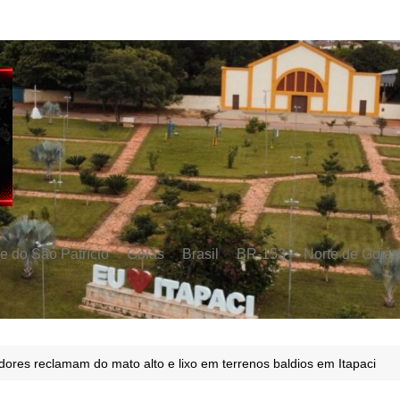
e do São Patrício
Goiás
Brasil
BR-153
Norte de Goiás
ores reclamam do mato alto e lixo em terrenos baldios em Itapaci