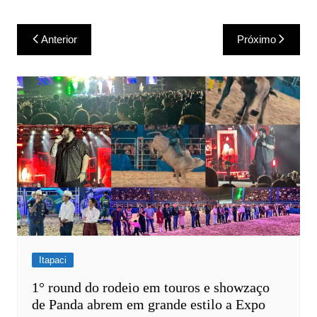
Navegação
Anterior
Próximo
de
Post
Itapaci
1° round do rodeio em touros e showzaço
de Panda abrem em grande estilo a Expo