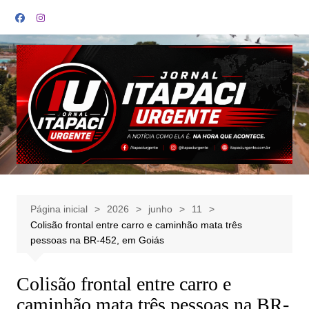
Ir
para
o
conteúdo
Página inicial
2026
junho
11
Colisão frontal entre carro e caminhão mata três
pessoas na BR-452, em Goiás
Colisão frontal entre carro e
caminhão mata três pessoas na BR-