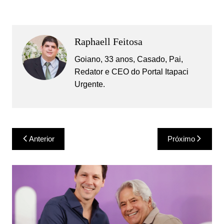
Raphaell Feitosa
Goiano, 33 anos, Casado, Pai,
Redator e CEO do Portal Itapaci
Urgente.
Navegação
Anterior
Próximo
de
Post