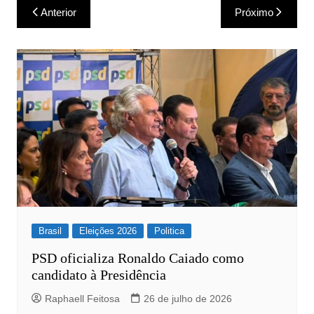
Navegação
Anterior
Próximo
de
Post
Brasil
Eleições 2026
Politica
PSD oficializa Ronaldo Caiado como
candidato à Presidência
Raphaell Feitosa
26 de julho de 2026