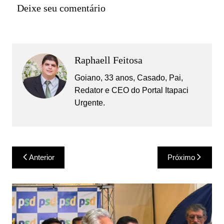
Deixe seu comentário
Raphaell Feitosa
Goiano, 33 anos, Casado, Pai,
Redator e CEO do Portal Itapaci
Urgente.
Navegação
Anterior
Próximo
de
Post