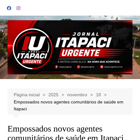
Ir
para
o
conteúdo
Página inicial
2025
novembro
18
Empossados novos agentes comunitários de saúde em
Itapaci
Empossados novos agentes
comunitários de saúde em Itapaci