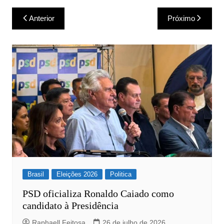
Navegação
Anterior
Próximo
de
Post
Brasil
Eleições 2026
Politica
PSD oficializa Ronaldo Caiado como
candidato à Presidência
Raphaell Feitosa
26 de julho de 2026