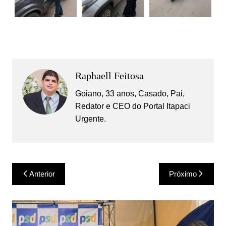
Raphaell Feitosa
Goiano, 33 anos, Casado, Pai,
Redator e CEO do Portal Itapaci
Urgente.
Navegação
Anterior
Próximo
de
Post