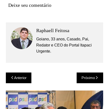
Deixe seu comentário
Raphaell Feitosa
Goiano, 33 anos, Casado, Pai,
Redator e CEO do Portal Itapaci
Urgente.
Navegação
Anterior
Próximo
de
Post