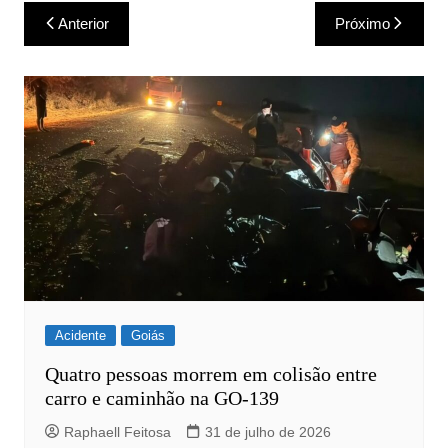
Navegação
Anterior
Próximo
de
Post
Acidente
Goiás
Quatro pessoas morrem em colisão entre
carro e caminhão na GO-139
Raphaell Feitosa
31 de julho de 2026