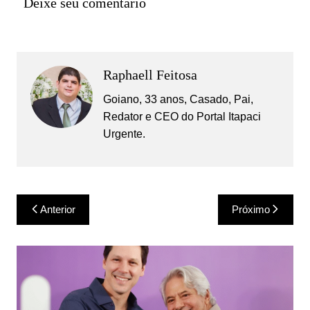
Deixe seu comentário
Raphaell Feitosa
Goiano, 33 anos, Casado, Pai,
Redator e CEO do Portal Itapaci
Urgente.
Navegação
Anterior
Próximo
de
Post