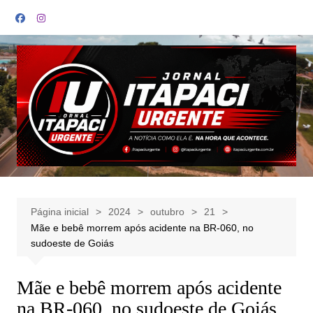
Ir
para
o
conteúdo
Página inicial
2024
outubro
21
Mãe e bebê morrem após acidente na BR-060, no
sudoeste de Goiás
Mãe e bebê morrem após acidente
na BR-060, no sudoeste de Goiás