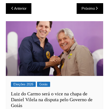
Navegação
Anterior
Próximo
de
Post
Eleições 2026
Goiás
Luiz do Carmo será o vice na chapa de
Daniel Vilela na disputa pelo Governo de
Goiás