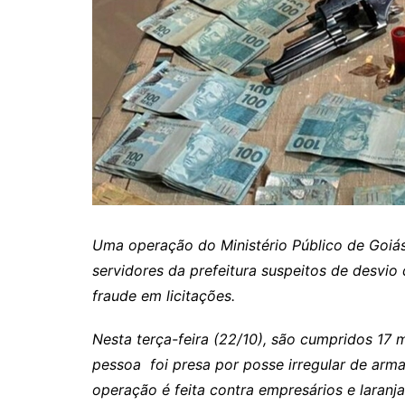
Itaguaru
Itapuranga
Jaraguá
Jardim Paulista
Jataí
Nerópolis
Niquelândia
Nova América
Uma operação do Ministério Público de Goiá
Nova Crixás
servidores da prefeitura suspeitos de desvio
Nova Glória
fraude em licitações.
Nova Iguaçu de Goiás
Nesta terça-feira (22/10), são cumpridos 1
Porangatu
pessoa foi presa por posse irregular de arm
Rialma
operação é feita contra empresários e laran