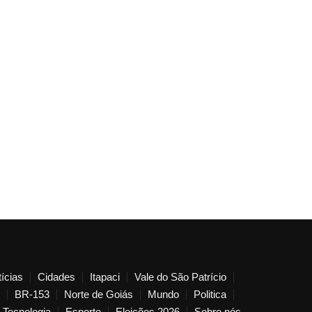
ícias
Cidades
Itapaci
Vale do São Patrício
BR-153
Norte de Goiás
Mundo
Politica
Tecnologia
Esporte
Eleições 2026
Sobre nós