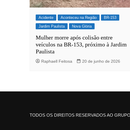
Acidente
Aconteceu na Região
BR-153
Jardim Paulista
Nova Glória
Mulher morre após colisão entre
veículos na BR-153, próximo à Jardim
Paulista
Raphaell Feitosa
20 de junho de 2026
TODOS OS DIREITOS RESERVADOS AO GRUPO