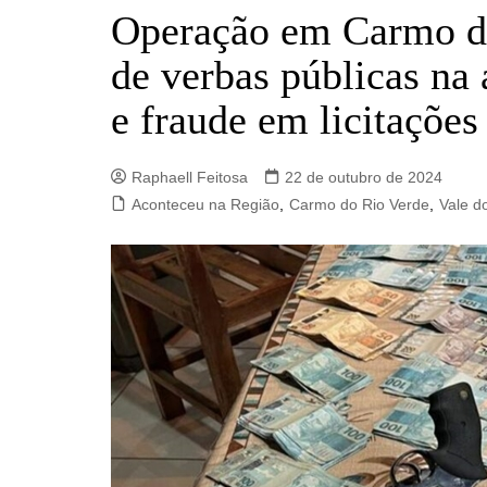
Barro Alto
Operação em Carmo do
Campinorte
de verbas públicas na
Campos Verdes
e fraude em licitações
Carmo do Rio Verde
Catalão
Raphaell Feitosa
22 de outubro de 2024
Ceres
Aconteceu na Região
,
Carmo do Rio Verde
,
Vale d
Crixás
Estrela do Norte
Goianésia
Goiânia
Guarinos
Hidrolina
Ipiranga de Goiás
Itaberaí