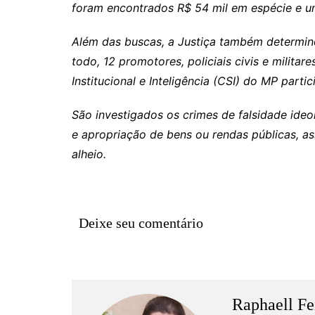
Rianápolis
foram encontrados R$ 54 mil em espécie e u
Rio Verde
Além das buscas, a Justiça também determino
Rubiataba
todo, 12 promotores, policiais civis e milit
Santa Isabel
Institucional e Inteligência (CSI) do MP part
Santa Terezinha de Goiá
São investigados os crimes de falsidade ideol
São Luiz do Norte
e apropriação de bens ou rendas públicas, a
Senador Canedo
alheio.
Uirapuru
Uruaçu
Uruana
Deixe seu comentário
Uirapuru
Raphaell Fe