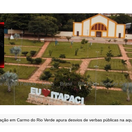
e do São Patrício
Goiás
Brasil
BR-153
Norte de Goiás
ção em Carmo do Rio Verde apura desvios de verbas públicas na aqui