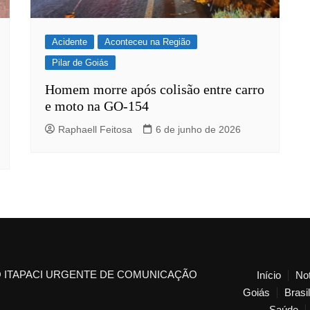
Acidente
Aconteceu na Região
Pilar de Goiás
Homem morre após colisão entre carro
e moto na GO-154
Raphaell Feitosa
6 de junho de 2026
 ITAPACI URGENTE DE COMUNICAÇÃO
Início
Not
Goiás
Brasil
Saúde