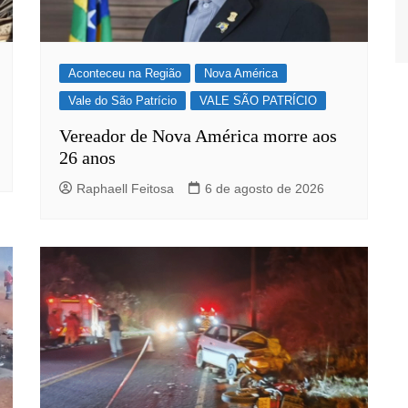
Aconteceu na Região
Nova América
Vale do São Patrício
VALE SÃO PATRÍCIO
Vereador de Nova América morre aos
26 anos
Raphaell Feitosa
6 de agosto de 2026