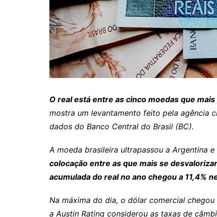
Itaguaru
Itapuranga
Jaraguá
Jardim Paulista
Jataí
Nerópolis
O real está entre as cinco moedas que mais
Niquelândia
mostra um levantamento feito pela agência cl
Nova América
dados do Banco Central do Brasil (BC).
Nova Crixás
A moeda brasileira ultrapassou a Argentina 
Nova Glória
colocação
entre as que mais se desvaloriz
Nova Iguaçu de Goiás
acumulada do real no ano chegou a 11,4% nes
Porangatu
Na máxima do dia, o dólar comercial chegou a
Rialma
a Austin Rating considerou as taxas de câmbi