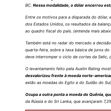
Rianápolis
BC.
Nessa modalidade, o dólar encerrou esta
Rio Verde
Entre os motivos para a disparada do dólar, 
Rubiataba
dos Estados Unidos, os resultados da balanç
Santa Isabel
ao quadro fiscal do país. (entenda mais abai
Santa Terezinha de Goiá
São Luiz do Norte
Também está no radar do mercado a decisão 
quarta-feira, sobre a taxa básica de juros do
Senador Canedo
deve interromper o ciclo de cortes da Selic
Uirapuru
Uruaçu
O levantamento feito pela Austin Rating most
Uruana
desvalorizou frente à moeda norte-americ
estão as moedas do Egito e do Sudão do Sul
Uirapuru
Ocupa a outra ponta a moeda do Quênia, que
da Rússia e do Sri Lanka, que avançaram 7,3