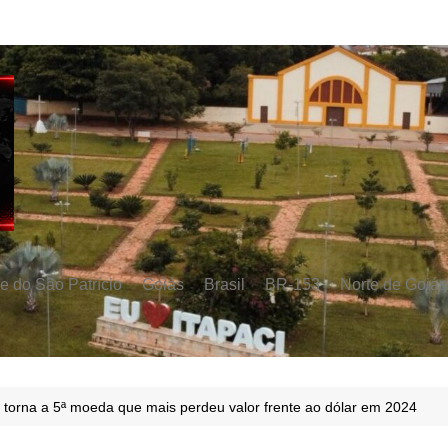
e do São Patrício
Goiás
Brasil
BR-153
Norte de Goiás
 torna a 5ª moeda que mais perdeu valor frente ao dólar em 2024