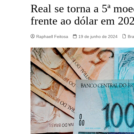
Barro Alto
Real se torna a 5ª mo
Campinorte
frente ao dólar em 20
Campos Verdes
Carmo do Rio Verde
Raphaell Feitosa
19 de junho de 2024
Bra
Catalão
Ceres
Crixás
Estrela do Norte
Goianésia
Goiânia
Guarinos
Hidrolina
Ipiranga de Goiás
Itaberaí