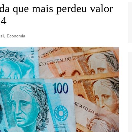
eda que mais perdeu valor
24
sil
,
Economia