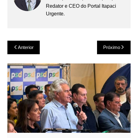
Redator e CEO do Portal Itapaci
Urgente.
Navegação
Anterior
Próximo
de
Post