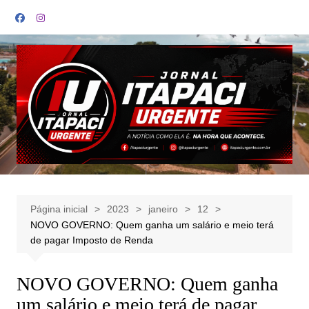
Ir
para
o
conteúdo
Página inicial
2023
janeiro
12
NOVO GOVERNO: Quem ganha um salário e meio terá
de pagar Imposto de Renda
NOVO GOVERNO: Quem ganha
um salário e meio terá de pagar