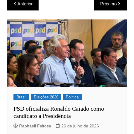
Navegação
Anterior
Próximo
de
Post
Brasil
Eleições 2026
Politica
PSD oficializa Ronaldo Caiado como
candidato à Presidência
Raphaell Feitosa
26 de julho de 2026