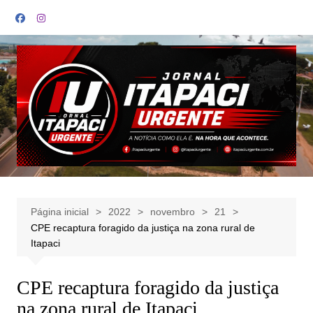
Ir
para
o
conteúdo
Página inicial
2022
novembro
21
CPE recaptura foragido da justiça na zona rural de
Itapaci
CPE recaptura foragido da justiça
na zona rural de Itapaci