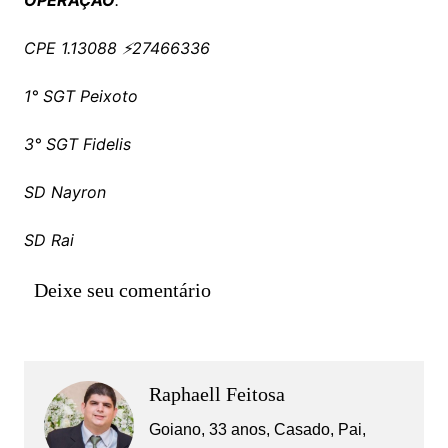
CPE 1.13088 ⚡27466336
1° SGT Peixoto
3° SGT Fidelis
SD Nayron
SD Rai
Deixe seu comentário
Raphaell Feitosa
Goiano, 33 anos, Casado, Pai,