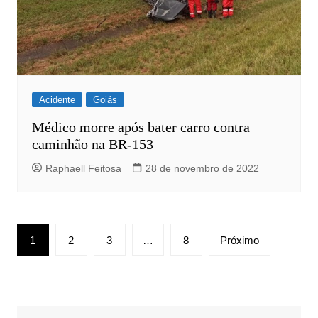
Acidente
Goiás
Médico morre após bater carro contra
caminhão na BR-153
Raphaell Feitosa
28 de novembro de 2022
Paginação
1
2
3
…
8
Próximo
de
posts