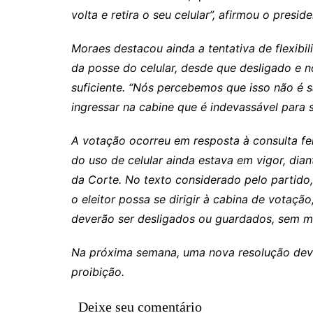
Rianápolis
volta e retira o seu celular”, afirmou o pres
Rio Verde
Moraes destacou ainda a tentativa de flexibi
Rubiataba
da posse do celular, desde que desligado e n
Santa Isabel
suficiente. “Nós percebemos que isso não é 
Santa Terezinha de Goiá
ingressar na cabine que é indevassável para s
São Luiz do Norte
A votação ocorreu em resposta à consulta fei
Senador Canedo
do uso de celular ainda estava em vigor, dia
Uirapuru
da Corte. No texto considerado pelo partido,
Uruaçu
o eleitor possa se dirigir à cabina de votaç
Uruana
deverão ser desligados ou guardados, sem m
Uirapuru
Na próxima semana, uma nova resolução deve
proibição.
Deixe seu comentário