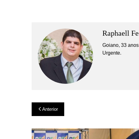
Raphaell Fe
Goiano, 33 anos,
Urgente.
Navegação
Anterior
de
Post