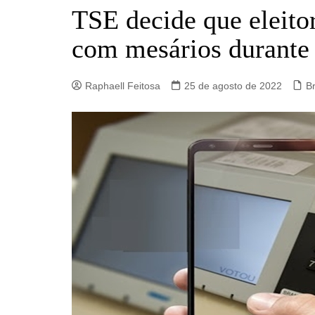
Barro Alto
TSE decide que eleito
Campinorte
com mesários durante
Campos Verdes
Carmo do Rio Verde
Raphaell Feitosa
25 de agosto de 2022
Br
Catalão
Ceres
Crixás
Estrela do Norte
Goianésia
Goiânia
Guarinos
Hidrolina
Ipiranga de Goiás
Itaberaí