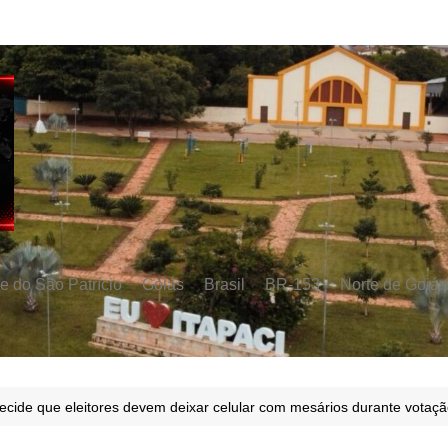
e do São Patrício
Goiás
Brasil
BR-153
Norte de Goiás
ecide que eleitores devem deixar celular com mesários durante votaç