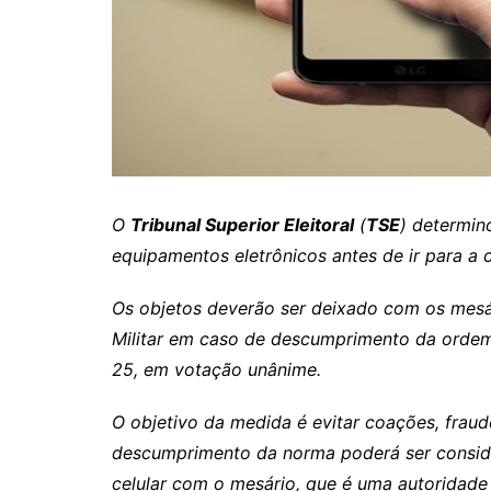
Itaguaru
Itapuranga
Jaraguá
Jardim Paulista
Jataí
Nerópolis
O
Tribunal Superior Eleitoral
(
TSE
) determin
Niquelândia
equipamentos eletrônicos antes de ir para a 
Nova América
Os objetos deverão ser deixado com os mesári
Nova Crixás
Militar em caso de descumprimento da ordem.
Nova Glória
25, em votação unânime.
Nova Iguaçu de Goiás
O objetivo da medida é evitar coações, fraude
Porangatu
descumprimento da norma poderá ser consider
Rialma
celular com o mesário, que é uma autoridade p