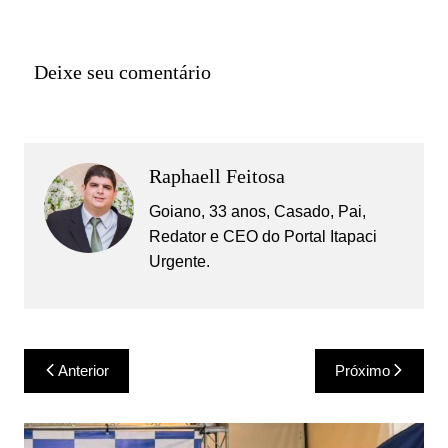
Deixe seu comentário
Raphaell Feitosa
Goiano, 33 anos, Casado, Pai,
Redator e CEO do Portal Itapaci
Urgente.
Navegação
Anterior
Próximo
de
Post