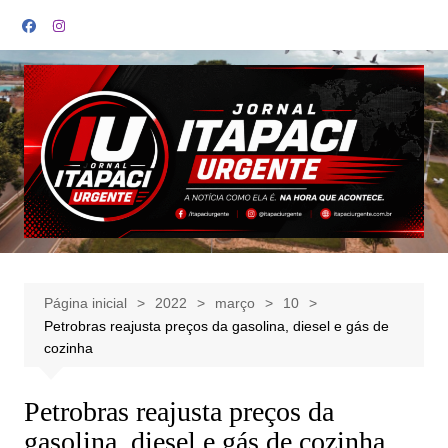
Ir
para
o
conteúdo
Página inicial
2022
março
10
Petrobras reajusta preços da gasolina, diesel e gás de
cozinha
Petrobras reajusta preços da
gasolina, diesel e gás de cozinha