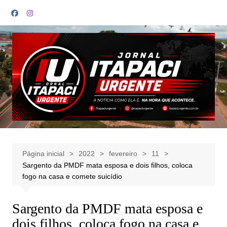
Ir
para
o
conteúdo
Página inicial
2022
fevereiro
11
Sargento da PMDF mata esposa e dois filhos, coloca
fogo na casa e comete suicídio
Sargento da PMDF mata esposa e
dois filhos, coloca fogo na casa e