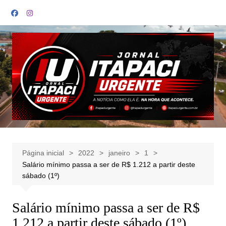
Ir
para
o
conteúdo
Página inicial
2022
janeiro
1
Salário mínimo passa a ser de R$ 1.212 a partir deste
sábado (1º)
Salário mínimo passa a ser de R$
1.212 a partir deste sábado (1º)