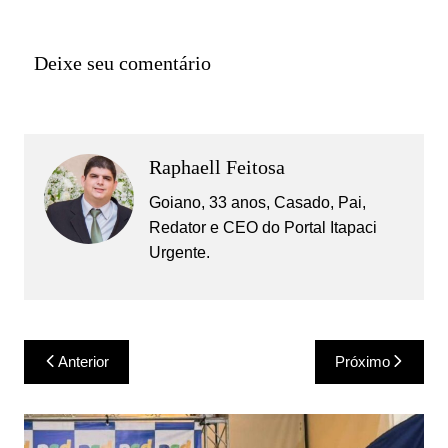
Deixe seu comentário
Raphaell Feitosa
Goiano, 33 anos, Casado, Pai,
Redator e CEO do Portal Itapaci
Urgente.
Navegação
Anterior
Próximo
de
Post