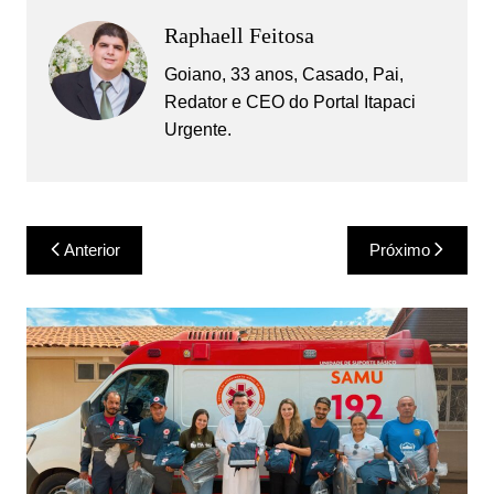
Raphaell Feitosa
Goiano, 33 anos, Casado, Pai,
Redator e CEO do Portal Itapaci
Urgente.
Navegação
Anterior
Próximo
de
Post