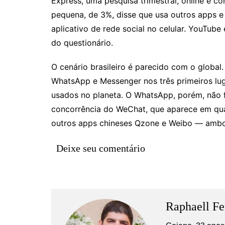
Express, uma pesquisa trimestral, online e c
Rianápolis
pequena, de 3%, disse que usa outros apps e
Rio Verde
aplicativo de rede social no celular. YouTub
Rubiataba
do questionário.
Santa Isabel
O cenário brasileiro é parecido com o global
Santa Terezinha de Goiá
WhatsApp e Messenger nos três primeiros lug
São Luiz do Norte
usados no planeta. O WhatsApp, porém, não fi
Senador Canedo
concorrência do WeChat, que aparece em quar
Uirapuru
outros apps chineses Qzone e Weibo — ambos
Uruaçu
Deixe seu comentário
Uruana
Uirapuru
Raphaell Fe