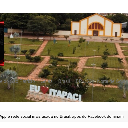
e do São Patrício
Goiás
Brasil
BR-153
Norte de Goiás
pp é rede social mais usada no Brasil; apps do Facebook dominam