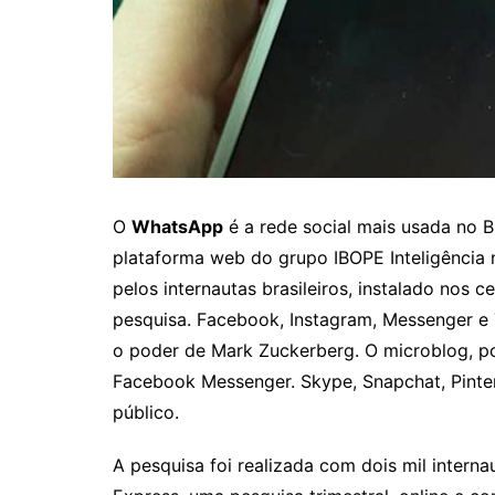
Itaguaru
Itapuranga
Jaraguá
Jardim Paulista
Jataí
Nerópolis
O
WhatsApp
é a rede social mais usada no B
Niquelândia
plataforma web do grupo IBOPE Inteligência 
Nova América
pelos internautas brasileiros, instalado nos 
pesquisa. Facebook, Instagram, Messenger e 
Nova Crixás
o poder de Mark Zuckerberg. O microblog, 
Nova Glória
Facebook Messenger. Skype, Snapchat, Pinte
Nova Iguaçu de Goiás
público.
Porangatu
A pesquisa foi realizada com dois mil intern
Rialma