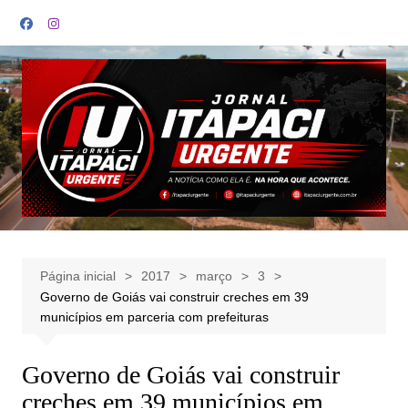
Ir
para
o
conteúdo
Página inicial
2017
março
3
Governo de Goiás vai construir creches em 39
municípios em parceria com prefeituras
Governo de Goiás vai construir
creches em 39 municípios em