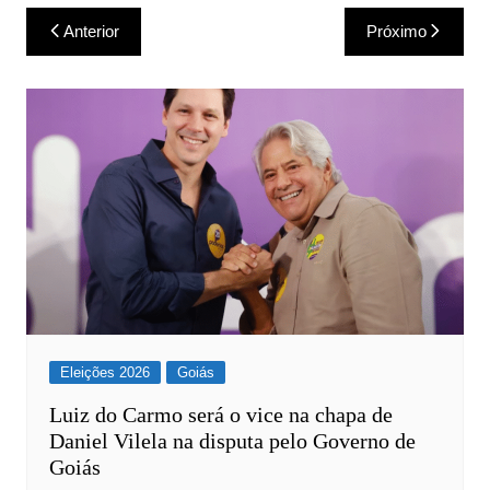
Navegação
Anterior
Próximo
de
Post
Eleições 2026
Goiás
Luiz do Carmo será o vice na chapa de
Daniel Vilela na disputa pelo Governo de
Goiás