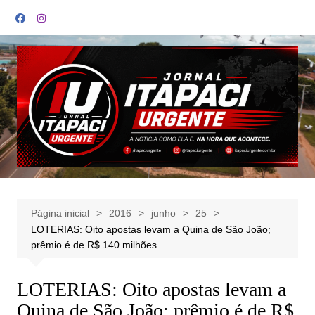
Ir
para
o
conteúdo
Página inicial
2016
junho
25
LOTERIAS: Oito apostas levam a Quina de São João;
prêmio é de R$ 140 milhões
LOTERIAS: Oito apostas levam a
Quina de São João; prêmio é de R$