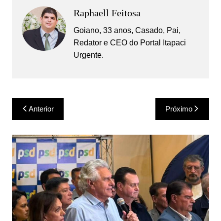
Raphaell Feitosa
Goiano, 33 anos, Casado, Pai,
Redator e CEO do Portal Itapaci
Urgente.
Navegação
Anterior
Próximo
de
Post