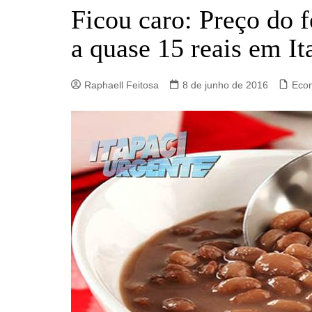
Barro Alto
Ficou caro: Preço do f
Campinorte
a quase 15 reais em It
Campos Verdes
Carmo do Rio Verde
Raphaell Feitosa
8 de junho de 2016
Eco
Catalão
Ceres
Crixás
Estrela do Norte
Goianésia
Goiânia
Guarinos
Hidrolina
Ipiranga de Goiás
Itaberaí