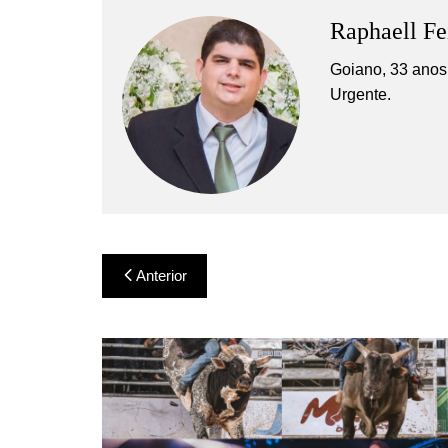
Raphaell Fe
Goiano, 33 anos,
Urgente.
Navegação
Anterior
de
Post