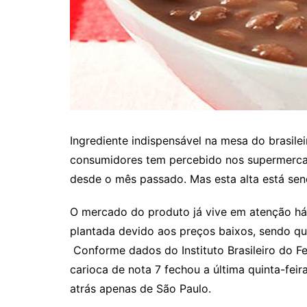
Itaguaru
Itapuranga
Jaraguá
Jardim Paulista
Jataí
Nerópolis
Ingrediente indispensável na mesa do brasilei
Niquelândia
consumidores tem percebido nos supermerc
Nova América
desde o mês passado. Mas esta alta está sen
Nova Crixás
O mercado do produto já vive em atenção há
Nova Glória
plantada devido aos preços baixos, sendo que
Nova Iguaçu de Goiás
Conforme dados do Instituto Brasileiro do Fei
Porangatu
carioca de nota 7 fechou a última quinta-feir
atrás apenas de São Paulo.
Rialma