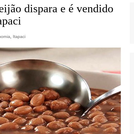
eijão dispara e é vendido
apaci
nomia
,
Itapaci