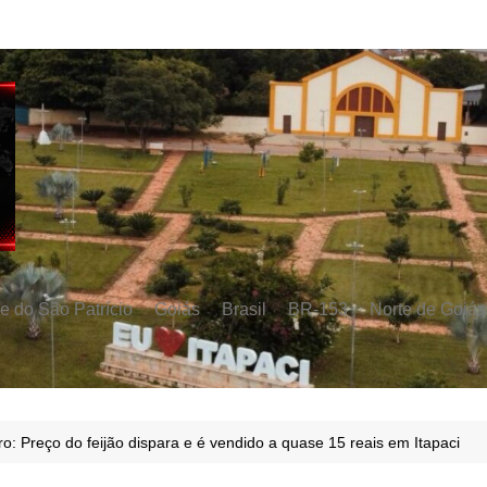
e do São Patrício
Goiás
Brasil
BR-153
Norte de Goiás
ro: Preço do feijão dispara e é vendido a quase 15 reais em Itapaci