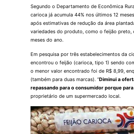
Rianápolis
Segundo o Departamento de Econômica Rural d
Rio Verde
carioca já acumula 44% nos últimos 12 mese
Rubiataba
após estimativas de redução da área plantad
variedades do produto, como o feijão preto,
Santa Isabel
meses do ano.
Santa Terezinha de Goiá
São Luiz do Norte
Em pesquisa por três estabelecimentos da cid
Senador Canedo
encontrou o feijão (carioca, tipo 1) sendo c
o menor valor encontrado foi de R$ 8,99, en
Uirapuru
(também para duas marcas). “
Diminui a ofer
Uruaçu
repassando para o consumidor porque para
Uruana
proprietário de um supermercado local.
Uirapuru