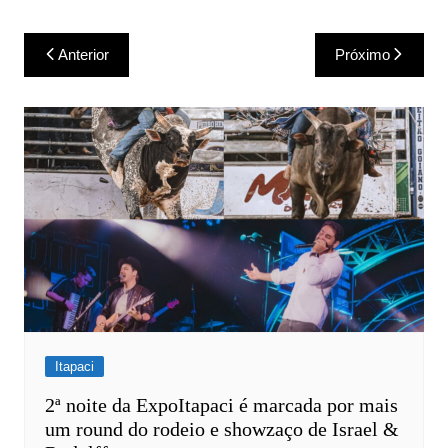
Navegação
Anterior
Próximo
de
Post
Itapaci
2ª noite da ExpoItapaci é marcada por mais
um round do rodeio e showzaço de Israel &