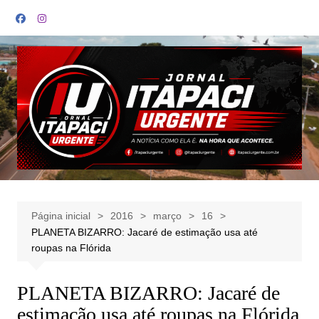
Ir
para
o
conteúdo
Página inicial
2016
março
16
PLANETA BIZARRO: Jacaré de estimação usa até
roupas na Flórida
PLANETA BIZARRO: Jacaré de
estimação usa até roupas na Flórida