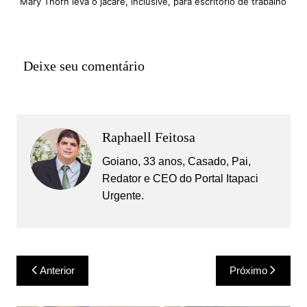
Mary Thorn leva o jacaré, inclusive, para escritório de trabalho
Deixe seu comentário
Raphaell Feitosa
Goiano, 33 anos, Casado, Pai,
Redator e CEO do Portal Itapaci
Urgente.
Navegação
Anterior
Próximo
de