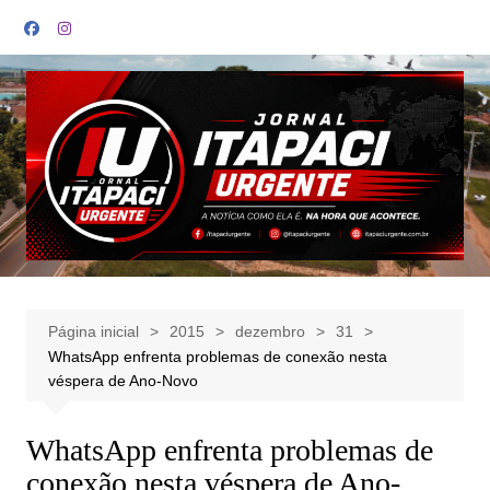
Ir
para
o
conteúdo
Página inicial
2015
dezembro
31
WhatsApp enfrenta problemas de conexão nesta
véspera de Ano-Novo
WhatsApp enfrenta problemas de
conexão nesta véspera de Ano-