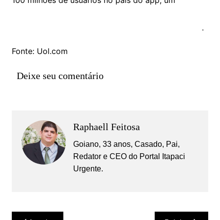
desembargador mandou voltar o acesso ao serviço
por achar que sua interrupção era desproporcional
.
Fonte: Uol.com
Deixe seu comentário
Raphaell Feitosa
Goiano, 33 anos, Casado, Pai,
Redator e CEO do Portal Itapaci
Urgente.
Navegação