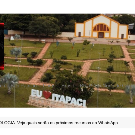
e do São Patrício
Goiás
Brasil
BR-153
Norte de Goiás
OGIA: Veja quais serão os próximos recursos do WhatsApp