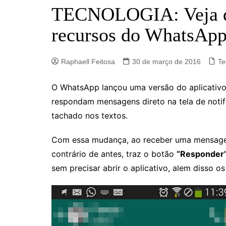
Barro Alto
TECNOLOGIA: Veja qu
Campinorte
recursos do WhatsAp
Campos Verdes
Carmo do Rio Verde
Raphaell Feitosa
30 de março de 2016
Te
Catalão
O WhatsApp lançou uma versão do aplicativo 
Ceres
respondam mensagens direto na tela de notifi
Crixás
tachado nos textos.
Estrela do Norte
Goianésia
Com essa mudança, ao receber uma mensagem
contrário de antes, traz o botão
“Responder
Goiânia
sem precisar abrir o aplicativo, alem disso 
Guarinos
Hidrolina
Ipiranga de Goiás
Itaberaí