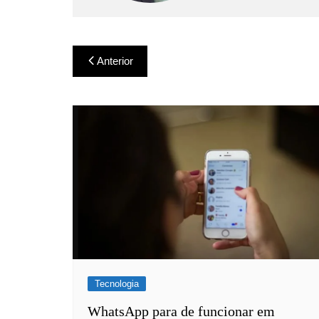
Navegação
Anterior
de
Post
Tecnologia
WhatsApp para de funcionar em