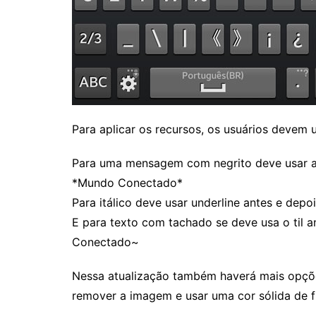
Rianápolis
Rio Verde
Rubiataba
Santa Isabel
Santa Terezinha de Goiá
São Luiz do Norte
Para aplicar os recursos, os usuários devem 
Senador Canedo
Para uma mensagem com negrito deve usar as
Uirapuru
*Mundo Conectado*
Uruaçu
Para itálico deve usar underline antes e dep
Uruana
E para texto com tachado se deve usa o til 
Uirapuru
Conectado~
Nessa atualização também haverá mais opçõ
remover a imagem e usar uma cor sólida de 