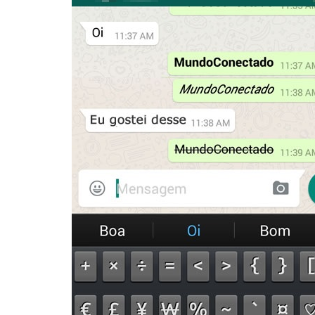
Itaguaru
Itapuranga
Jaraguá
Jardim Paulista
Jataí
Nerópolis
Niquelândia
Nova América
Nova Crixás
Nova Glória
Nova Iguaçu de Goiás
Porangatu
Rialma