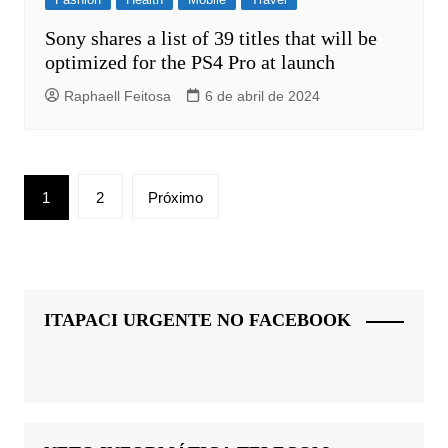
Sony shares a list of 39 titles that will be
optimized for the PS4 Pro at launch
Raphaell Feitosa
6 de abril de 2024
Paginação
1
2
Próximo
de
posts
ITAPACI URGENTE NO FACEBOOK