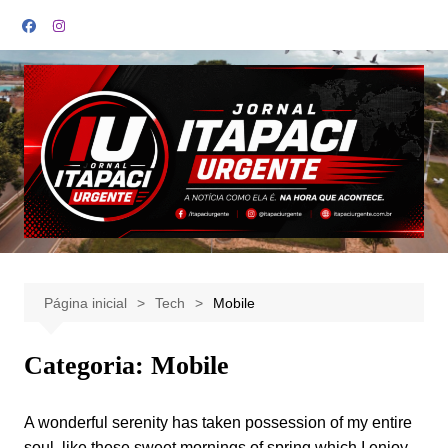
Ir
para
o
conteúdo
Página inicial
Tech
Mobile
Categoria:
Mobile
A wonderful serenity has taken possession of my entire
soul, like these sweet mornings of spring which I enjoy