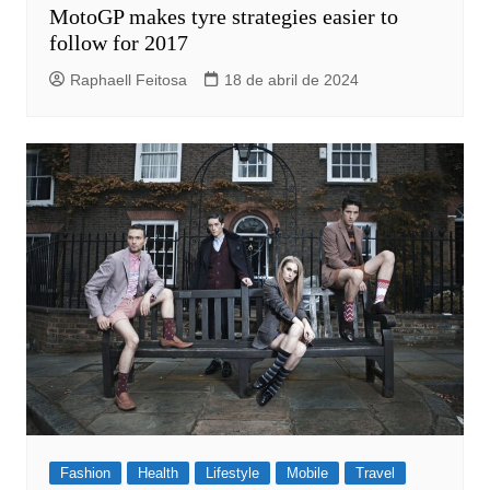
MotoGP makes tyre strategies easier to
follow for 2017
Raphaell Feitosa
18 de abril de 2024
Fashion
Health
Lifestyle
Mobile
Travel