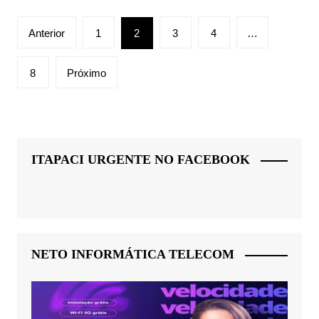
Paginação
Anterior
1
2
3
4
…
de
posts
8
Próximo
ITAPACI URGENTE NO FACEBOOK
NETO INFORMÁTICA TELECOM