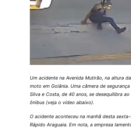
Itaguaru
Itapuranga
Jaraguá
Jardim Paulista
Jataí
Nerópolis
Niquelândia
Nova América
Um acidente na Avenida Mutirão, na altura d
Nova Crixás
moto em Goiânia. Uma câmera de segurança 
Silva e Costa, de 40 anos, se desequilibra ao
Nova Glória
ônibus (veja o vídeo abaixo).
Nova Iguaçu de Goiás
Porangatu
O acidente aconteceu na manhã desta sexta-fe
Rialma
Rápido Araguaia. Em nota, a empresa lamento