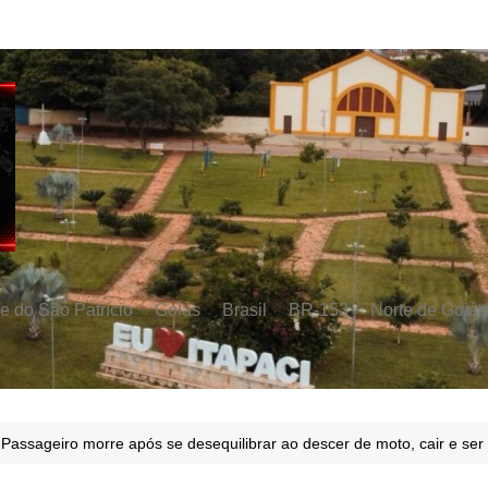
e do São Patrício
Goiás
Brasil
BR-153
Norte de Goiás
 Passageiro morre após se desequilibrar ao descer de moto, cair e ser