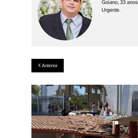
Goiano, 33 anos,
Urgente.
Navegação
Anterior
de
Post