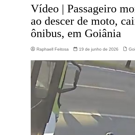
Barro Alto
Vídeo | Passageiro mor
Campinorte
ao descer de moto, cai
Campos Verdes
ônibus, em Goiânia
Carmo do Rio Verde
Catalão
Raphaell Feitosa
19 de junho de 2026
Goi
Ceres
Crixás
Estrela do Norte
Goianésia
Goiânia
Guarinos
Hidrolina
Ipiranga de Goiás
Itaberaí