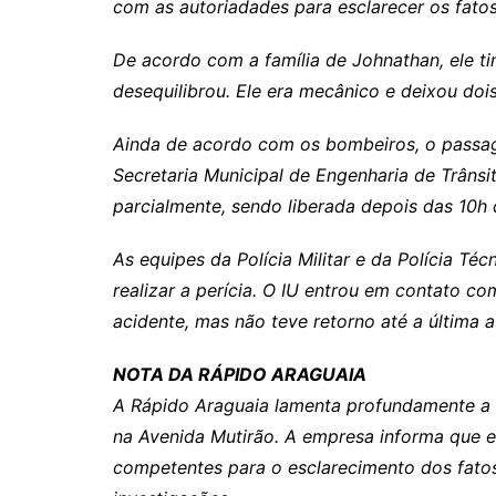
com as autoriadades para esclarecer os fatos
Rianápolis
Rio Verde
De acordo com a família de Johnathan, ele tin
Rubiataba
desequilibrou. Ele era mecânico e deixou dois 
Santa Isabel
Ainda de acordo com os bombeiros, o passage
Santa Terezinha de Goiá
Secretaria Municipal de Engenharia de Trânsit
São Luiz do Norte
parcialmente, sendo liberada depois das 10h
Senador Canedo
As equipes da Polícia Militar e da Polícia Téc
Uirapuru
realizar a perícia. O IU entrou em contato co
Uruaçu
acidente, mas não teve retorno até a última 
Uruana
Uirapuru
NOTA DA RÁPIDO ARAGUAIA
A Rápido Araguaia lamenta profundamente a f
na Avenida Mutirão. A empresa informa que 
competentes para o esclarecimento dos fatos