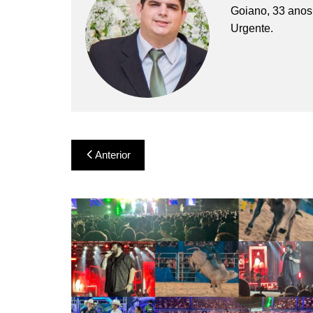
Goiano, 33 anos,
Urgente.
Navegação
Anterior
de
Post