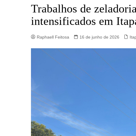
Barro Alto
Trabalhos de zeladori
Campinorte
intensificados em Itap
Campos Verdes
Carmo do Rio Verde
Raphaell Feitosa
16 de junho de 2026
Ita
Catalão
Ceres
Crixás
Estrela do Norte
Goianésia
Goiânia
Guarinos
Hidrolina
Ipiranga de Goiás
Itaberaí