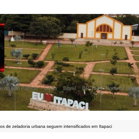
e do São Patrício
Goiás
Brasil
BR-153
Norte de Goiás
os de zeladoria urbana seguem intensificados em Itapaci