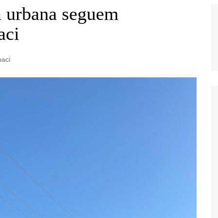
a urbana seguem
aci
paci