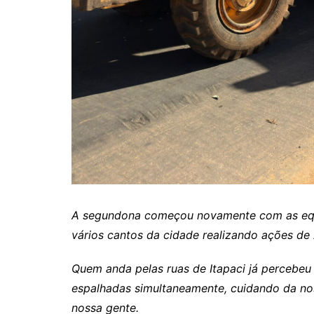
Rianápolis
Rio Verde
Rubiataba
Santa Isabel
Santa Terezinha de Goiá
São Luiz do Norte
Senador Canedo
Uirapuru
Uruaçu
Uruana
A segundona começou novamente com as equ
vários cantos da cidade realizando ações de
Uirapuru
Quem anda pelas ruas de Itapaci já percebeu 
espalhadas simultaneamente, cuidando da nos
nossa gente.