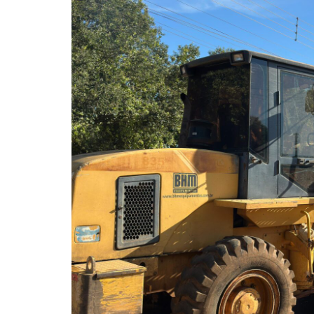
Itaguaru
Itapuranga
Jaraguá
Jardim Paulista
Jataí
Nerópolis
Niquelândia
Nova América
Nova Crixás
Nova Glória
Nova Iguaçu de Goiás
Porangatu
Rialma