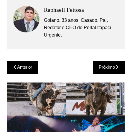
Raphaell Feitosa
Goiano, 33 anos, Casado, Pai,
Redator e CEO do Portal Itapaci
Urgente.
Navegação
Anterior
Próximo
de
Post