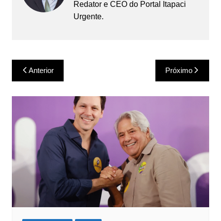
Redator e CEO do Portal Itapaci
Urgente.
Navegação
Anterior
Próximo
de
Post