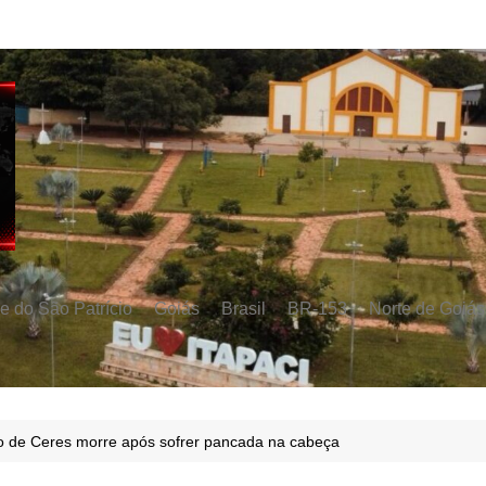
e do São Patrício
Goiás
Brasil
BR-153
Norte de Goiás
 de Ceres morre após sofrer pancada na cabeça