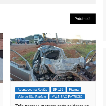
Próximo
Aconteceu na Região
BR-153
Rialma
Vale do São Patrício
VALE SÃO PATRÍCIO
Três pessoas morrem após acidente na