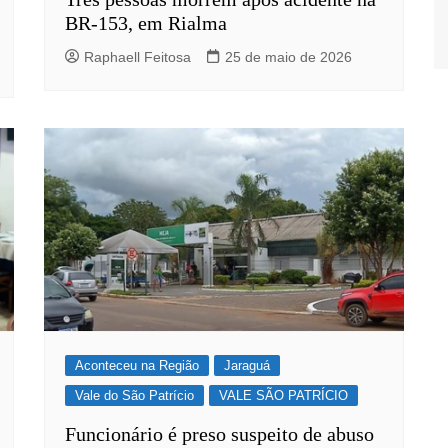
BR-153, em Rialma
Raphaell Feitosa
25 de maio de 2026
Aconteceu na Região
Jaraguá
Vale do São Patrício
VALE SÃO PATRÍCIO
Funcionário é preso suspeito de abuso