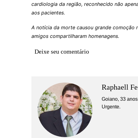
Rianápolis
cardiologia da região, reconhecido não ape
Rio Verde
aos pacientes.
Rubiataba
A notícia da morte causou grande comoção nas
Santa Isabel
amigos compartilharam homenagens.
Santa Terezinha de Goiá
Deixe seu comentário
São Luiz do Norte
Senador Canedo
Uirapuru
Uruaçu
Raphaell Fe
Uruana
Goiano, 33 anos,
Uirapuru
Urgente.