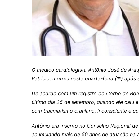
Itaguaru
Itapuranga
Jaraguá
Jardim Paulista
Jataí
Nerópolis
Niquelândia
O médico cardiologista Antônio José de Araúj
Patrício, morreu nesta quarta-feira (1º) apó
Nova América
Nova Crixás
De acordo com um registro do Corpo de Bomb
Nova Glória
último dia 25 de setembro, quando ele caiu e
Nova Iguaçu de Goiás
com traumatismo craniano, inconsciente e 
Porangatu
Antônio era inscrito no Conselho Regional d
Rialma
acumulando mais de 50 anos de atuação na áre